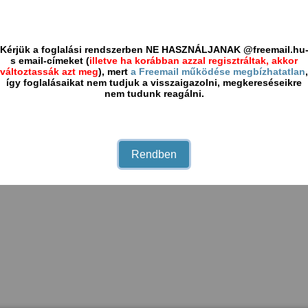
Kérjük a foglalási rendszerben NE HASZNÁLJANAK @freemail.hu
s email-címeket (
illetve ha korábban azzal regisztráltak, akkor
változtassák azt meg
), mert
a Freemail működése megbízhatatlan
,
így foglalásaikat nem tudjuk a visszaigazolni, megkereséseikre
nem tudunk reagálni.
Rendben